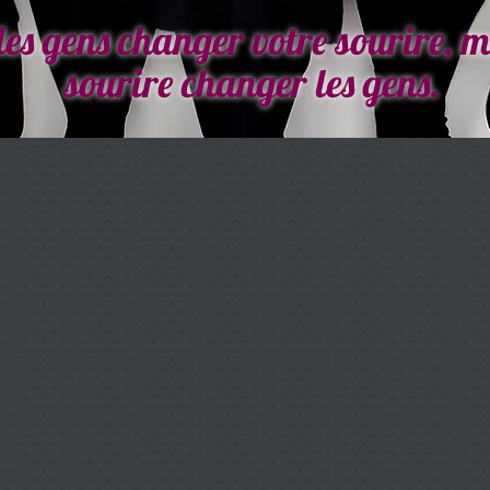
les gens changer votre sourire, m
sourire changer les gens.