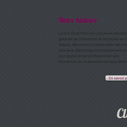
Notre histoire
Le Dre. Élyse Pilon est une jeune dentist
graduée de l'Université de Montréal en 2
Depuis, elle oeuvre à temps plein dans le
domaine. Elle entreprend maintenant s
plus grand projet professionnel soit,
l'ouverture de sa première clinique denta
En savoir 
Cl