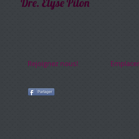
Dre. Élyse Pilon
Rejoignez nous!
Emplace
Partager