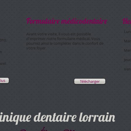
Formulaire médicodentaire
He
​Lun
Avant votre visite, il vous est possible
e
d'imprimer notre formulaire médical. Vous
010.
Mar
pourrez ainsi le compléter dans le confort de
votre foyer
Mer
on
Jeud
ire!
Ven
plus
Télécharger
inique dentaire lorrain