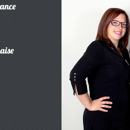
rance
haise